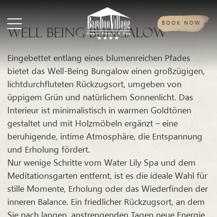
BOOK NOW
Well being bungalow
Eingebettet entlang eines blumenreichen Pfades
bietet das Well-Being Bungalow einen großzügigen,
lichtdurchfluteten Rückzugsort, umgeben von
üppigem Grün und natürlichem Sonnenlicht. Das
Interieur ist minimalistisch in warmen Goldtönen
gestaltet und mit Holzmöbeln ergänzt – eine
beruhigende, intime Atmosphäre, die Entspannung
und Erholung fördert.
Nur wenige Schritte vom Water Lily Spa und dem
Meditationsgarten entfernt, ist es die ideale Wahl für
stille Momente, Erholung oder das Wiederfinden der
inneren Balance. Ein friedlicher Rückzugsort, an dem
Sie nach langen, anstrengenden Tagen neue Energie